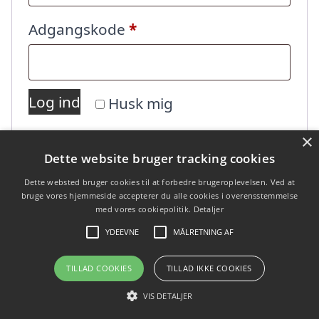
Påkrævet
Adgangskode
*
Log ind
Husk mig
×
Mistet din adgangskode?
Dette website bruger tracking cookies
Dette websted bruger cookies til at forbedre brugeroplevelsen. Ved at
bruge vores hjemmeside accepterer du alle cookies i overensstemmelse
med vores cookiepolitik.
Detaljer
YDEEVNE
MÅLRETNING AF
TILLAD COOKIES
TILLAD IKKE COOKIES
Copyright 2026 - Pilanto Aps
Forside
Om / kontakt
Blog
Sitemap
Betingelser
VIS DETALJER