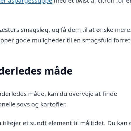
ker aspargessuppe
med et twist af citron for en
 gæsters smagsløg, og få dem til at ønske mere
upper gode muligheder til en smagsfuld forret
nderledes måde
anderledes måde, kan du overveje at finde
onelle sovs og kartofler.
tilføjer et sundt element til måltidet. Du kan