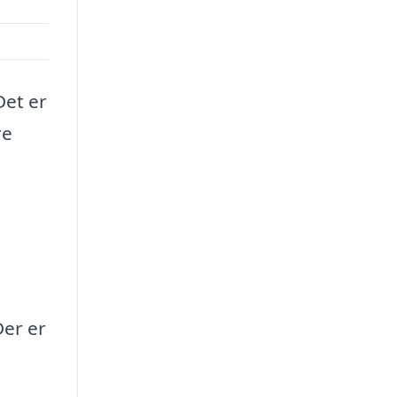
Det er
re
Der er