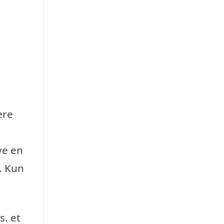
ære
ve en
. Kun
s. et