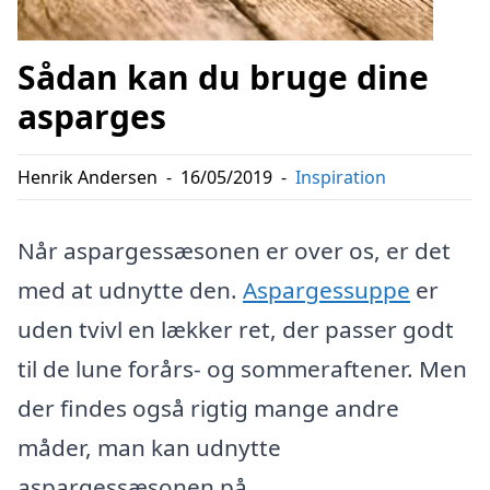
Sådan kan du bruge dine
asparges
Henrik Andersen
-
16/05/2019
-
Inspiration
Når aspargessæsonen er over os, er det
med at udnytte den.
Aspargessuppe
er
uden tvivl en lækker ret, der passer godt
til de lune forårs- og sommeraftener. Men
der findes også rigtig mange andre
måder, man kan udnytte
aspargessæsonen på.